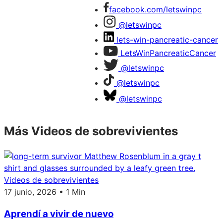
facebook.com/letswinpc
@letswinpc
lets-win-pancreatic-cancer
LetsWinPancreaticCancer
@letswinpc
@letswinpc
@letswinpc
Más Videos de sobrevivientes
Videos de sobrevivientes
17 junio, 2026 • 1 Min
Aprendí a vivir de nuevo