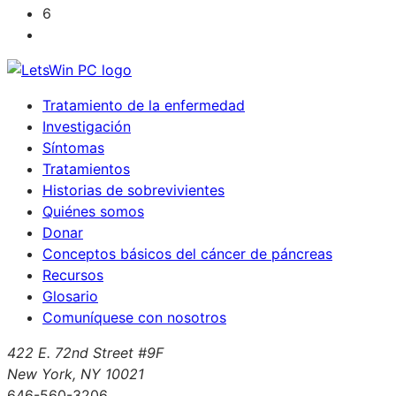
6
Tratamiento de la enfermedad
Investigación
Síntomas
Tratamientos
Historias de sobrevivientes
Quiénes somos
Donar
Conceptos básicos del cáncer de páncreas
Recursos
Glosario
Comuníquese con nosotros
422 E. 72nd Street #9F
New York, NY 10021
646-560-3206